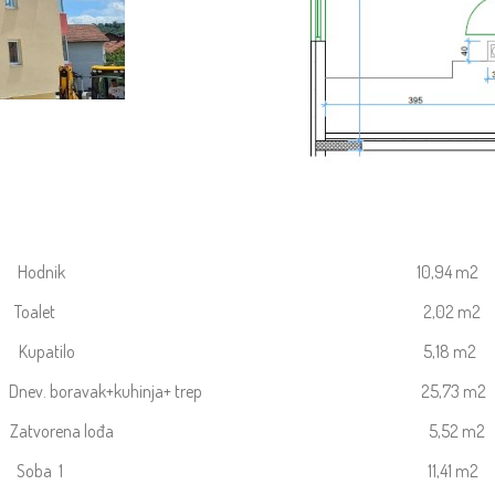
Hodnik 10,94 m2
Toalet 2,02 m2
Kupatilo 5,18 m2
Dnev. boravak+kuhinja+ trep 25,73 m2
Zatvorena lođa 5,52 m2
Soba 1 11,41 m2