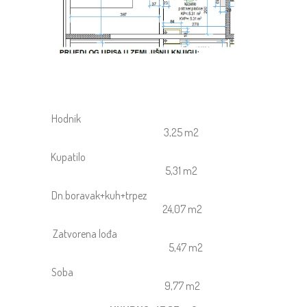
Hodnik
3,25 m2
Kupatilo
5,31 m2
Dn.boravak+kuh+trpez
24,07 m2
Zatvorena lođa
5,47 m2
Soba
9,77 m2