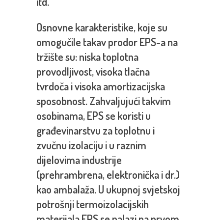
itd.
Osnovne karakteristike, koje su
omogučile takav prodor EPS-a na
tržište su: niska toplotna
provodljivost, visoka tlačna
tvrdoča i visoka amortizacijska
sposobnost. Zahvaljujući takvim
osobinama, EPS se koristi u
građevinarstvu za toplotnu i
zvučnu izolaciju i u raznim
dijelovima industrije
(prehrambrena, elektronička i dr.)
kao ambalaža. U ukupnoj svjetskoj
potrošnji termoizolacijskih
materijala EPS se nalazi na prvom