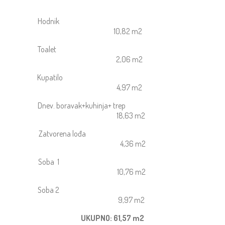
Hodnik
10,82 m2
Toalet
2,06 m2
Kupatilo
4,97 m2
Dnev. boravak+kuhinja+ trep
18,63 m2
Zatvorena lođa
4,36 m2
Soba 1
10,76 m2
Soba 2
9,97 m2
UKUPNO: 61,57 m2