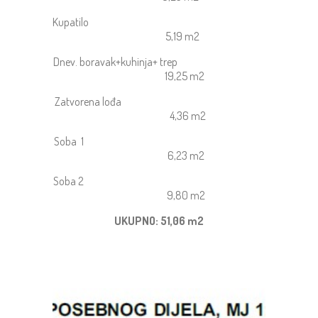
Kupatilo
5,19 m2
Dnev. boravak+kuhinja+ trep
19,25 m2
Zatvorena lođa
4,36 m2
Soba 1
6,23 m2
Soba 2
9,80 m2
UKUPNO: 51,06 m2