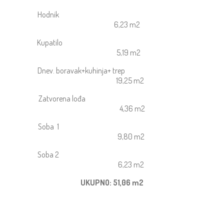
Hodnik
6,23 m2
Kupatilo
5,19 m2
Dnev. boravak+kuhinja+ trep
19,25 m2
Zatvorena lođa
4,36 m2
Soba 1
9,80 m2
Soba 2
6,23 m2
UKUPNO: 51,06 m2